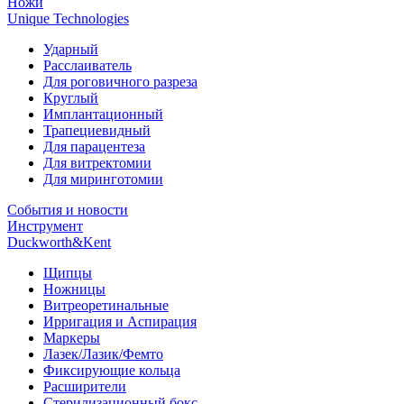
Ножи
Unique Technologies
Ударный
Раcслаиватель
Для роговичного разреза
Круглый
Имплантационный
Трапециевидный
Для парацентеза
Для витректомии
Для миринготомии
События и новости
Инструмент
Duckworth&Kent
Щипцы
Ножницы
Витреоретинальные
Ирригация и Аспирация
Маркеры
Лазек/Лазик/Фемто
Фиксирующие кольца
Расширители
Стерилизационный бокс