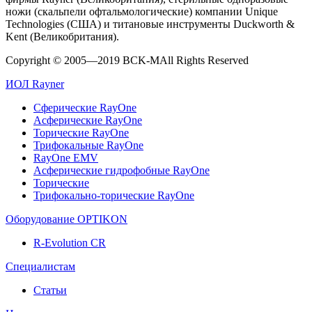
ножи (скальпели офтальмологичеcкие) компании Unique
Technologies (США) и титановые инструменты Duckworth &
Kent (Великобритания).
Copyright © 2005—2019 BCK-M
All Rights Reserved
ИОЛ Rayner
Сферические RayOne
Асферические RayOne
Торические RayOne
Трифокальные RayOne
RayOne EMV
Асферические гидрофобные RayOne
Торические
Трифокально-торические RayOne
Оборудование OPTIKON
R-Evolution CR
Специалистам
Статьи