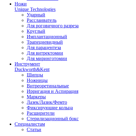
Ножи
Unique Technologies
Ударный
Раcслаиватель
Для роговичного разреза
Круглый
Имплантационный
Трапециевидный
Для парацентеза
Для витректомии
Для миринготомии
Инструмент
Duckworth&Kent
Щипцы
Ножницы
Витреоретинальные
Ирригация и Аспирация
Маркеры
Лазек/Лазик/Фемто
Фиксирующие кольца
Расширители
Стерилизационный бокс
Специалистам
Статьи