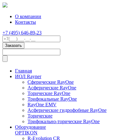
О компании
Контакты
+7 (495) 646-89-23
Главная
ИОЛ Rayner
Сферические RayOne
Асферические RayOne
Торические RayOne
Трифокальные RayOne
RayOne EMV
Асферические гидрофобные RayOne
Торические
Трифокально-торические RayOne
Оборудование
OPTIKON
R-Evolution CR