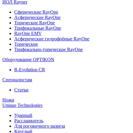
ИОЛ Rayner
Сферические RayOne
Асферические RayOne
Торические RayOne
Трифокальные RayOne
RayOne EMV
Асферические гидрофобные RayOne
Торические
Трифокально-торические RayOne
Оборудование OPTIKON
R-Evolution CR
Специалистам
Статьи
Ножи
Unique Technologies
Ударный
Раcслаиватель
Для роговичного разреза
Круглый