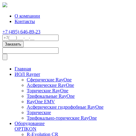
О компании
Контакты
+7 (495) 646-89-23
Главная
ИОЛ Rayner
Сферические RayOne
Асферические RayOne
Торические RayOne
Трифокальные RayOne
RayOne EMV
Асферические гидрофобные RayOne
Торические
Трифокально-торические RayOne
Оборудование
OPTIKON
R-Evolution CR