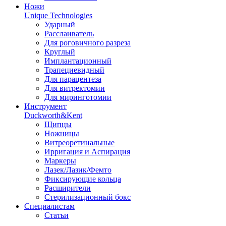
Ножи
Unique Technologies
Ударный
Раcслаиватель
Для роговичного разреза
Круглый
Имплантационный
Трапециевидный
Для парацентеза
Для витректомии
Для миринготомии
Инструмент
Duckworth&Kent
Щипцы
Ножницы
Витреоретинальные
Ирригация и Аспирация
Маркеры
Лазек/Лазик/Фемто
Фиксирующие кольца
Расширители
Стерилизационный бокс
Специалистам
Статьи