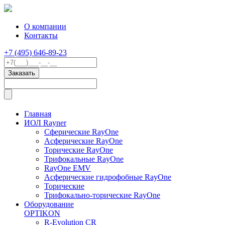
О компании
Контакты
+7 (495) 646-89-23
Главная
ИОЛ Rayner
Сферические RayOne
Асферические RayOne
Торические RayOne
Трифокальные RayOne
RayOne EMV
Асферические гидрофобные RayOne
Торические
Трифокально-торические RayOne
Оборудование
OPTIKON
R-Evolution CR