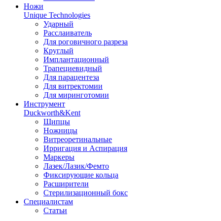
Ножи
Unique Technologies
Ударный
Раcслаиватель
Для роговичного разреза
Круглый
Имплантационный
Трапециевидный
Для парацентеза
Для витректомии
Для миринготомии
Инструмент
Duckworth&Kent
Щипцы
Ножницы
Витреоретинальные
Ирригация и Аспирация
Маркеры
Лазек/Лазик/Фемто
Фиксирующие кольца
Расширители
Стерилизационный бокс
Специалистам
Статьи