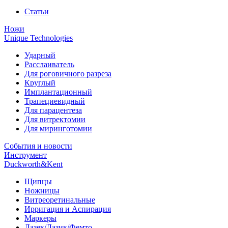
Статьи
Ножи
Unique Technologies
Ударный
Раcслаиватель
Для роговичного разреза
Круглый
Имплантационный
Трапециевидный
Для парацентеза
Для витректомии
Для миринготомии
События и новости
Инструмент
Duckworth&Kent
Щипцы
Ножницы
Витреоретинальные
Ирригация и Аспирация
Маркеры
Лазек/Лазик/Фемто