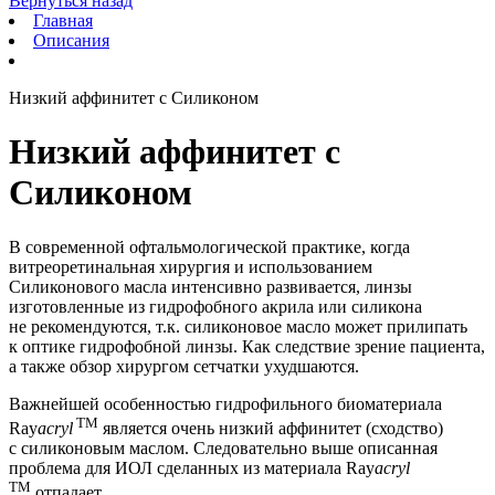
Вернуться назад
Главная
Описания
Низкий аффинитет с Силиконом
Низкий аффинитет с
Силиконом
В современной офтальмологической практике, когда
витреоретинальная хирургия и использованием
Силиконового масла интенсивно развивается, линзы
изготовленные из гидрофобного акрила или силикона
не рекомендуются, т.к. силиконовое масло может прилипать
к оптике гидрофобной линзы. Как следствие зрение пациента,
а также обзор хирургом сетчатки ухудшаются.
Важнейшей особенностью гидрофильного биоматериала
TM
Ray
acryl
является очень низкий аффинитет (сходство)
с силиконовым маслом. Следовательно выше описанная
проблема для ИОЛ сделанных из материала Ray
acryl
TM
отпадает.