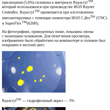
TM
прилипания (5,6%) силикона к маетриалу Ray
acryl
,
который использовался при производстве ИОЛ Rayner
TM
Center
flex
. Ray
acryl
применяется при изготовлении
TM
имплантируемых с помощью инжектора ИОЛ C-
flex
(570С)
TM
и Super
Flex
(620H).
На фотографиях, приведенных ниже, показаны линзы
с налипшим силиконом. Для облегчения просмотра,
изображение было обработано на компьютере и силикон был
покрашен в желтый цвет.
TM
Ray
acryl
— гидрофильный акрил — 5%