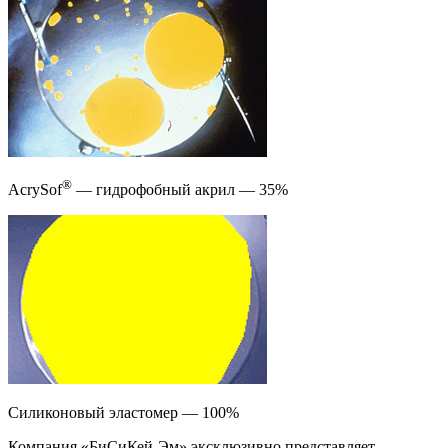
®
AcrySof
— гидрофобный акрил — 35%
Силиконовый эластомер — 100%
Компания «БиСиКей-Эм» эксклюзивно представляет